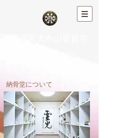
​曹溪宗大本山普賢寺
納骨堂について