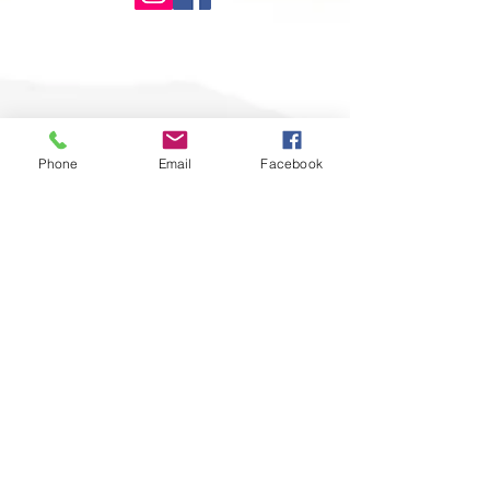
Copyright © 2019 Soukeishudaihonzanhugenjii. All Rights Reserved.
Phone
Email
Facebook