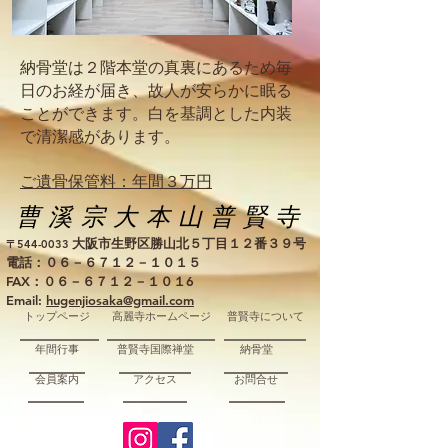
納骨堂は２階本堂の真裏にあるため毎
日のお経が届き、故人が安らかに眠る
ことができます。白を基調とした内装
で清潔感があります。
ご遺骨保管料：年間３万円
曹溪宗大本山普賢寺
大阪市生野区勝山北５丁目１２番３９号
〒544-0033
電話：
０６－６７１２－１０１５
FAX：０６－６７１２－１０１6
Email:
hugenjiosaka@gmail.com
トップページ
高麗寺ホームページ
普賢寺について
年間行事
普賢寺国際禅堂
納骨堂
会員案内
アクセス
お問合せ